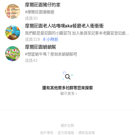
摩爾莊園豬仔的家
#摩爾莊園養豬圈
成員30
摩爾莊園老人咕嚕噗aka餐廳老人衝衝衝
我們都是愛莊園的小鼴鼠🥰 加入後請至記事本老鼴鼠登記處報到喔🥰 記事本目前另有： 牧場動物＆龍蛋交易處（現金） 牧場動物＆龍蛋交換處（以物易物） 肥肥館豬仔配種處 兔兔狗狗培育處 拉姆打工處 毛毛樹澆水處 家園作物處（打兔子用） 歡迎多加利用❤ 大家要好好相處、互相幫忙窩🙌
成員328
8 小時前
摩爾莊園蝸蝸幫
#想當蝸牛嗎？那就來蝸蝸幫吧
成員42
還有其他眾多社群等您來探索
顯示更多
(Open
關於社群
in
(Open
(Open
(Open
用戶準則
官方部落格
規則及政策