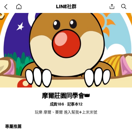
Go
share
se
LINE社群
back
to
home
摩爾莊園同學會👑
成員186
記事本12
玩樂 摩爾、賽爾 進入幫我➕上米米號
專屬推薦