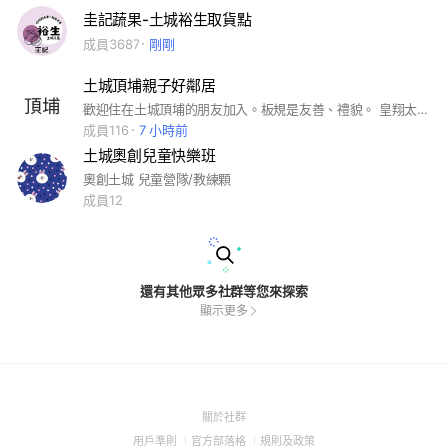
圭記蔬果-土城裕生取貨點
成員3687
剛剛
土城頂埔親子好鄰居
歡迎住在土城頂埔的朋友加入。板規是友善、禮貌。 皇翔太陽城、麗寶愛迪生、京美、中央大道、得意人生、名軒皇城、成功座標、福利國、快樂城、中央公園、國美A1、中央第一城、雅築、頂埔國小、鴻海
成員116
7 小時前
土城奧創兒童快樂班
奧創土城 兒童營隊/教練顆
成員12
還有其他眾多社群等您來探索
顯示更多
(Open
關於社群
in
(Open
(Open
(Open
用戶準則
官方部落格
規則及政策