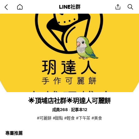
Go
share
se
LINE社群
back
to
home
🌟頂埔店社群🌟玥達人可麗餅
成員268
記事本12
#可麗餅 #甜點 #輕食 #下午茶 #美食
專屬推薦