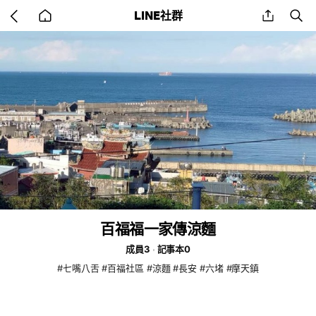
Go
share
se
LINE社群
back
to
home
百福福一家傳涼麵
成員3
記事本0
#七嘴八舌 #百福社區 #涼麵 #長安 #六堵 #摩天鎮