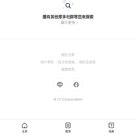
還有其他眾多社群等您來探索
顯示更多
(Open
關於社群
in
(Open
(Open
(Open
用戶準則
官方部落格
規則及政策
a
in
in
in
(Open
服務條款
new
a
a
a
in
window)
new
Go
new
Go
new
a
window)
to
window)
to
window)
new
Line
Facebook
window)
(Open
(Open
© LY Corporation
in
in
a
a
new
new
window)
window)
主頁
搜尋
指南