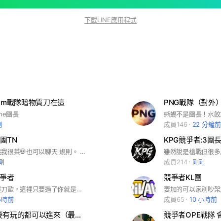
下載LINE應用程式
aim戰隊暗物質刀在這
PNG戰隊（對外）競
he團長
蜥蜴不是團長！水餃
剛
成員146
22 分鐘前
團TN
KPG競爭者:3團
進來和我單挑我很菜💀也可以聊天 規則。 1可以罵髒話2不要嗆別人3我不ㄧ定能玩4要玩和我講5我的名字是ZNx_Nooplay. 歡迎來到本群 —— 這裡不拼段位，只拼笑聲 😝 我們宗旨只有一句話： 輸可以，心態不能爆。 不罵人、不壓力、不內鬥。 想打就打，想聊就聊。📢 另外也拜託大家幫忙宣傳一下本群！ 有朋友也玩槍戰、想輕鬆娛樂的，都歡迎拉進來一起玩 🔥
雖然說是槍戰但很多瓜
剛
成員214
剛剛
競爭者
競爭者KL團
本戰隊主修是刀歐，這裡只要過了你就是小刀菁英人或者DL菁英，選擇我們好處 1.這裡有很多的高手而且又強 2.這裡可以找陪玩 3.這群絕對活躍! 我們可以陪練磨練你！如果你小刀強還有DL強，那KNF更是你加入的好選擇，現在就一起加入KNF吧!
要加的可以家別吵架
小時前
成員65
10 小時前
NK戰隊只要有玩的都可以進來（最受歡迎的團）
競爭者OPE戰隊