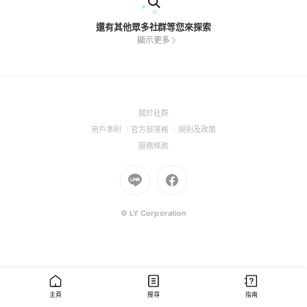
還有其他眾多社群等您來探索
顯示更多
(Open
關於社群
in
(Open
(Open
(Open
用戶準則
官方部落格
規則及政策
a
in
in
in
(Open
服務條款
new
a
a
a
in
window)
new
Go
new
Go
new
a
window)
to
window)
to
window)
new
Line
Facebook
window)
(Open
(Open
© LY Corporation
in
in
a
a
new
new
window)
window)
主頁
搜尋
指南