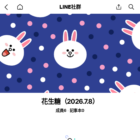
Go
share
se
LINE社群
back
to
home
花生糖（2026.7.8）
成員6
記事本0