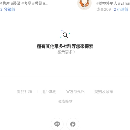
#潛銷 #全台預售屋 #裝潢 #客變 #房貸 #總經 #都更 #驗屋
22 分鐘前
成員209
2 小時前
還有其他眾多社群等您來探索
顯示更多
(Open
(Open
(Open
(Open
關於社群
用戶準則
官方部落格
規則及政策
in
in
in
in
(Open
服務條款
a
a
a
a
in
new
new
new
new
a
window)
window)
window)
window)
new
Go
Go
window)
to
to