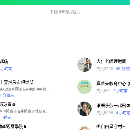
下載LINE應用程式
起嗨
大仁老師理財圈
4 小時前
成員3520
45 分
熊｜青埔房市俱樂部
真善美教育中心 (06
#青埔 #桃園 #A20#客運園區#中路 #中壢 #航空城 #青埔人#美國熊
成員682
1 小時前
11 分鐘前
a環球置產
跟著莎莎一起飛
#杜拜 #房地產 #投資 #海外投資 #財商 #理財
成員5096
4 小時
5 小時前
不動產觀察學院♞
🌟自由星守村🔆