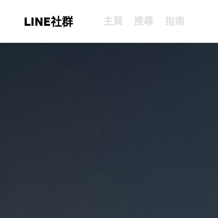
LINE社群
主頁
搜尋
指南