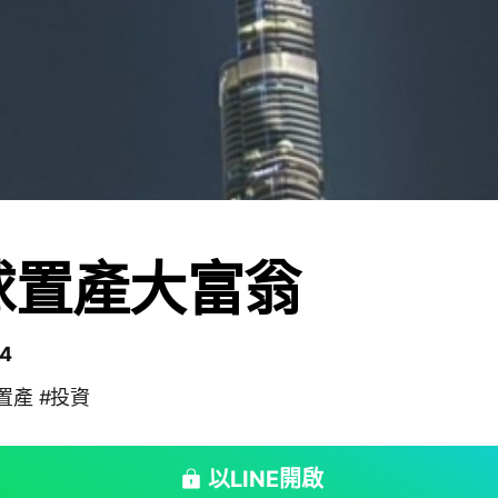
球置產大富翁
4
置產 #投資
以LINE開啟