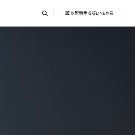
Search
以智慧手機版LINE查看
OpenChats
Open
or
search
messages
area