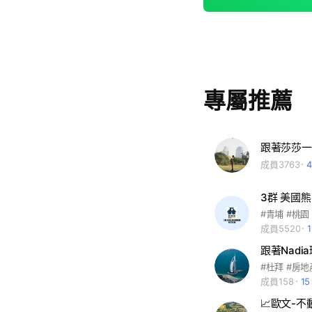
專屬推薦
跟著莎莎一
成員3763
3群 美國
成員5520
跟著Nadi
成員158
1
📈歐文-