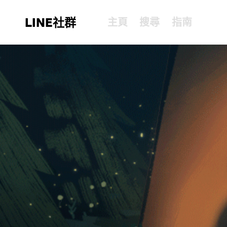
LINE社群
主頁
搜尋
指南