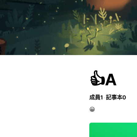
👍A
成員1
記事本0
😀