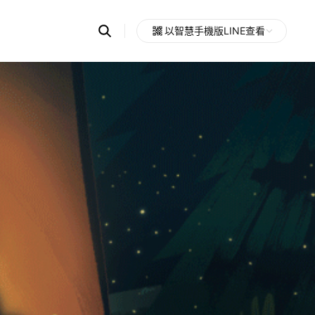
Search
以智慧手機版LINE查看
OpenChats
Open
or
search
messages
area