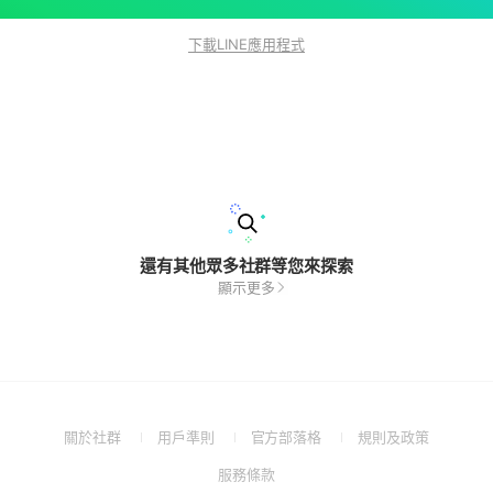
下載LINE應用程式
還有其他眾多社群等您來探索
顯示更多
(Open
(Open
(Open
(Open
關於社群
用戶準則
官方部落格
規則及政策
in
in
in
in
(Open
服務條款
a
a
a
a