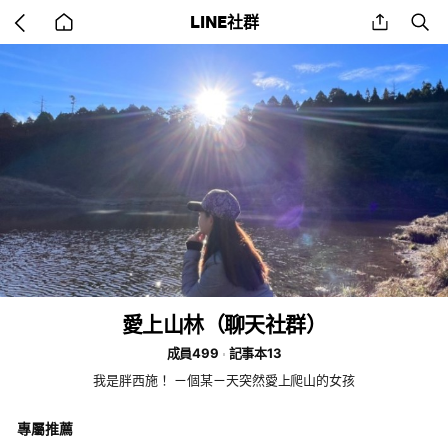
Go
share
se
LINE社群
back
to
home
愛上山林（聊天社群）
成員499
記事本13
我是胖西施！ ㄧ個某ㄧ天突然愛上爬山的女孩
專屬推薦