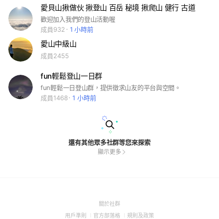
愛貝山揪做伙 揪登山 百岳 秘境 揪爬山 健行 古道
歡迎加入我們的登山活動喔
成員932
1 小時前
愛山中級山
成員2455
fun輕鬆登山一日群
fun輕鬆一日登山群，提供徵求山友的平台與空間。
成員1468
1 小時前
還有其他眾多社群等您來探索
顯示更多
(Open
關於社群
in
(Open
(Open
(Open
用戶準則
官方部落格
規則及政策