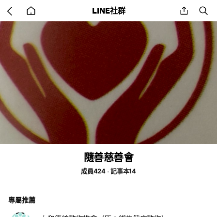
Go
share
se
LINE社群
back
to
home
隨善慈善會
成員424
記事本14
專屬推薦