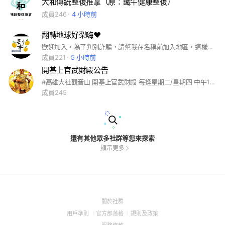
大和傳統整復推拿（原：鐵牛健康整復）
成員246
4 小時前
翻轉地球好梨嗨❤️
歡迎加入，為了判別詐騙，請幫我在名稱前加入地區，這樣比較好辨別。 例如：鳳山-梨子。
成員221
5 小時前
開基上官武財殿公告
#高雄大社觀音山 開基上官武財殿 每逢星期二/星期四 中午1:30濟世服務、不收費用 油香隨意。（不助偏橫財） 請示事項:☐身體☐事業☐工作☐運勢☐學業☐陽宅☐平安符☐其他(請詳寫請示細節) Line問&答專區: https://lin.ee/25HuyVA Line掛號預約專區: https://lin.ee/GDHpbCQ 開基上官武財殿地址: 815高雄市大社區學府路196號 https://g.co/kgs/SD4X9L
成員245
還有其他眾多社群等您來探索
顯示更多
(Open
關於社群
in
(Open
(Open
(Open
用戶準則
官方部落格
規則及政策
a
in
in
in