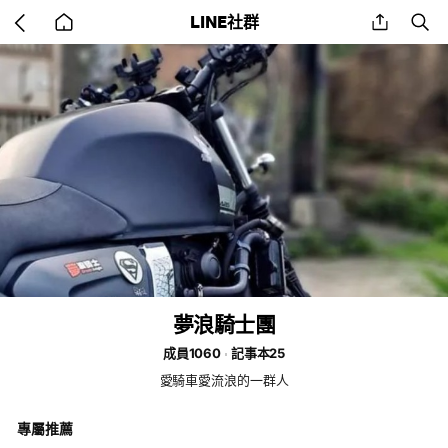
Go
share
se
LINE社群
back
to
home
夢浪騎士團
成員1060
記事本25
愛騎車愛流浪的一群人
專屬推薦