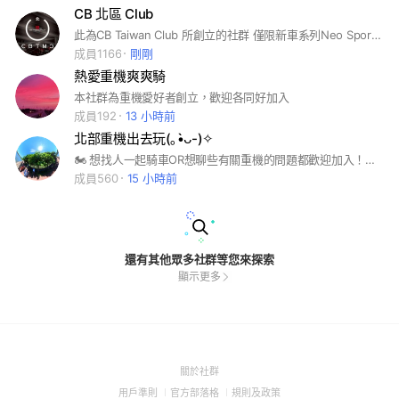
CB 北區 Club
此為CB Taiwan Club 所創立的社群 僅限新車系列Neo Sports Cafe車系及北區車友加入 #CB150R #CB300R #CB650R #CB1000R 進入後請詳閱記事本的重要規範公告 以免踩到雷。 更多資訊請至FB粉專及社團觀看 #CB #HONDA
成員1166
剛剛
熱愛重機爽爽騎
本社群為重機愛好者創立，歡迎各同好加入
成員192
13 小時前
北部重機出去玩(⁠｡⁠•̀⁠ᴗ⁠-⁠)⁠✧
🏍️ 想找人一起騎車OR想聊些有關重機的問題都歡迎加入！（進來時請看記事本~ ❗進來前名字請後面加地區，才方便之後揪團！也可自行揪團！ ID EX：綽號 / 新北新莊 ▪️頭像請放有關重機的照片 ▪️揪團資訊可放記事本或建立活動 ‼️騎車不限新手老手，但以『黃紅牌』優先，騎帥不騎快
成員560
15 小時前
還有其他眾多社群等您來探索
顯示更多
(Open
關於社群
in
(Open
(Open
(Open
用戶準則
官方部落格
規則及政策