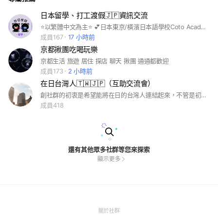
日本留學、打工渡假🇯🇵資訊交流
⭐️以繁體中文為主⭐️ 💕日本東京/橫濱日本語學校Coto Academy 協助「日語課程」和Coto School Finder「留學簽證」辦理 🈲拒絕廣告貼文 🈲拒絕酸民、網路霸凌 🙇‍♀️懇請大家禮貌性的發言、尊重他人等於尊重自己 🔔不歡迎代購詢問等相關打工資訊 ⭐️限赴日留學、打工渡假⭐️ 😊謝謝大家加入大家庭 #日本留學 #日本語文學校 #CotoAcademy #CotoSchoolFinder #台日友好 #東京 #20240501創立
成員167
17 小時前
京都揪團吃喝玩樂
京都生活 旅遊 居住 探店 聊天 揪團 通通都歡迎
成員173
2 小時前
在日台灣人🇹🇼🇯🇵（互助交流會）
創社群的初衷是希望能將在日的台灣人連結起來，不管是初來乍到日本的你，或是已經在日生活幾十年的你，都歡迎加入👏 也許人數並不多，期望能透過大家互相邀請，讓在日的大家不孤單💪🏼 #在日台灣人 #職場、景點、美食、打工分享 #租屋經驗分享 #職場經驗談 #在日大小事 #生活好康分享 #揪團旅遊 #組團踩景點 #全日本 #有趣經驗分享 #在日煩惱商議
成員418
還有其他眾多社群等您來探索
顯示更多
(Open
關於社群