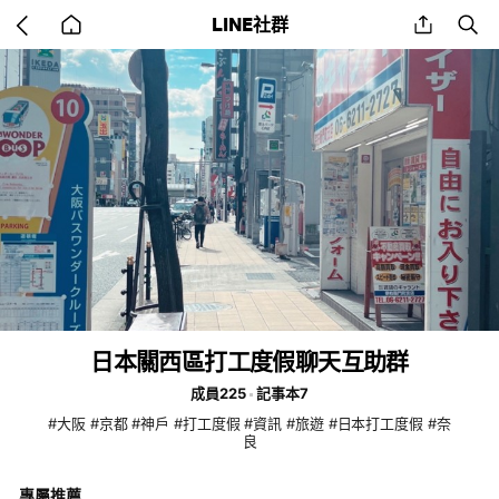
Go
share
se
LINE社群
back
to
home
日本關西區打工度假聊天互助群
成員225
記事本7
#大阪 #京都 #神戶 #打工度假 #資訊 #旅遊 #日本打工度假 #奈
良
專屬推薦