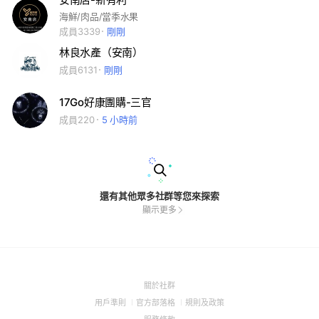
海鮮/肉品/當季水果
成員3339
剛剛
林良水產（安南）
成員6131
剛剛
17Go好康團購-三官
成員220
5 小時前
還有其他眾多社群等您來探索
顯示更多
(Open
關於社群
in
(Open
(Open
(Open
用戶準則
官方部落格
規則及政策
a
in
in
in