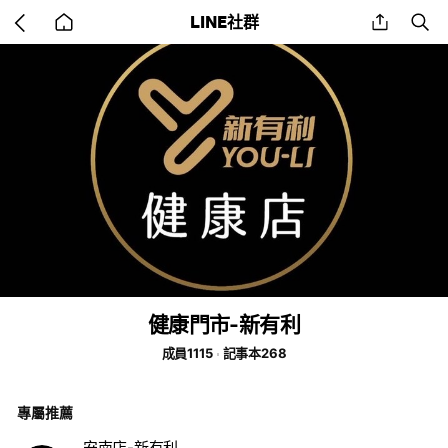
Go
share
se
LINE社群
back
to
home
健康門市-新有利
成員1115
記事本268
專屬推薦
安南店-新有利