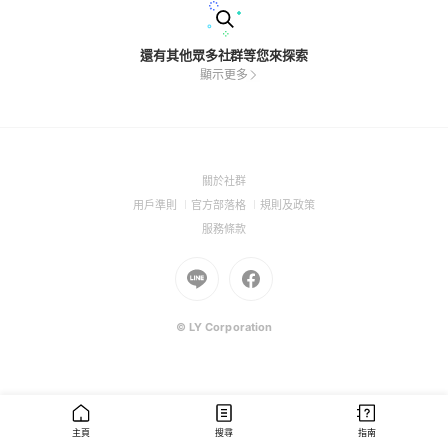
還有其他眾多社群等您來探索
顯示更多
(Open
關於社群
in
(Open
(Open
(Open
用戶準則
官方部落格
規則及政策
a
in
in
in
(Open
服務條款
new
a
a
a
in
window)
new
Go
new
Go
new
a
window)
to
window)
to
window)
new
Line
Facebook
window)
(Open
(Open
© LY Corporation
in
in
a
a
new
new
window)
window)
主頁
搜尋
指南