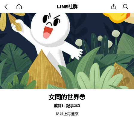
Go
share
se
LINE社群
back
to
home
女同的世界😳
成員1
記事本0
18以上再進來