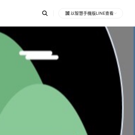
Search
以智慧手機版LINE查看
OpenChats
Open
or
search
messages
area