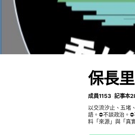
保長里
成員1153
記事本2
以交流汐止、五堵
語。⛔不談政治。⛔
料「來源」與「真
瞭解。