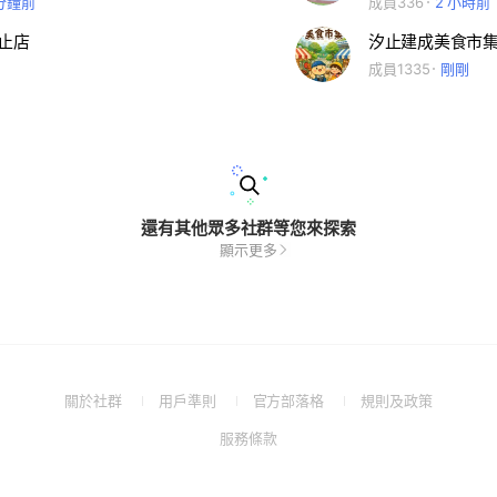
 分鐘前
成員336
2 小時前
汐止店
汐止建成美食市
成員1335
剛剛
還有其他眾多社群等您來探索
顯示更多
(Open
(Open
(Open
(Open
關於社群
用戶準則
官方部落格
規則及政策
in
in
in
in
(Open
服務條款
a
a
a
a
in
new
new
new
new
a
window)
window)
window)
window)