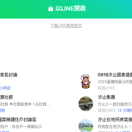
以LINE開啟
下載LINE應用程式
家長討論
0618汐止國泰
 小時前
成員2765
賣社群
汐止集團
汐止物品買賣社群 🌟社群版規🌟 1.在社群內嚴禁有任何辱罵或酸人行為 2.聊天室內禁止張貼 任何投資 詐騙 違反社會風俗 影片 照片或連結 3.本群為方便汐止區交流物品用 一切交易行為 請自行負責 4.非買賣事物 請至汐止集團（社群）詢問 5.販賣物品或贈送(依照規定張貼在記事本) 6.每月1日管理員會清除記事本。 我要賣： 🔴賣 家： 🔴時 間：(交易時間) 🔴地 點：(交易地點) 🔴價 錢： 🔴聯絡方式: 🔴備 註： （照片） 我要送： 🔴贈 者： 🔴時 間：(贈送時間) 🔴地 點：(贈送地點) 🔴聯絡方式: 🔴備 註： （照片） P.S請勿違反以上社群版規 違者 除名並不得再進入本社群
剛剛
成員2403
13 分鐘
龍霖臻藏住戶討論區
汐止在地阿疼賞
住戶，非住戶一律踢出🙂