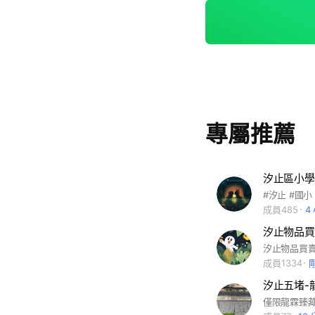
專屬推薦
汐止區小學
#汐止 #國小
成員485
4
汐止物品買
成員1334
汐止五堵-
僅限龍霖臻藏