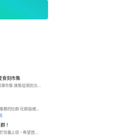
盛夏食刻市集
2025最獨特最大的餐車市集 匯集從南到北的不同的特色餐車 各式不同餐車料理🍽️ 一次滿足你的味蕾與視覺 ❇️11/14(五) 16:00:21:00❇️ ❗️不見不散❗️
汐止人一起討論地方事務的社群 社群版規： 1.買賣或廣告請至「汐止物品買賣社群」。 2.請勿有任何辱罵或酸人行為 3.歡迎分享汐止事物、交通、天氣、有趣等事務 4.群內很吵，請務必關通知。
前
屋群！
阿疼是在地汐止人，於信義上班，希望透過社群的便利性提供大家更即時的房市資訊、新聞、案源、建案。 不定時二手家具出清 #汐止買屋#汐止買房 #汐止賣屋#汐止賣房 #汐止賞屋#汐止購屋 #房屋租貸 #裝潢#水電#泥作#木作 #地磚#搬家#清潔#油漆#冷氣#家具#家電...等 廠商介紹 歡迎汐止汐止人/台北市台北人/南港區南港人/內湖區內湖人/松山區松山人/信義區信義人/大安區大安人/中正區中正人