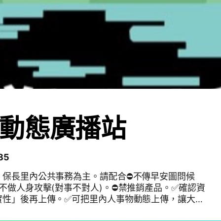
動態廣播站
85
、保長里內公共事務為主。請配合⛔不傳早安圖問候
不做人身攻擊(對事不對人)。⛔禁推銷產品。✅確認資
實性」後再上傳。✅可把里內人事物動態上傳，讓大家