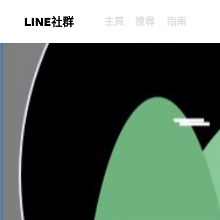
LINE社群
主頁
搜尋
指南