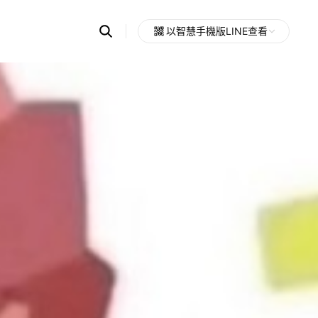
Search
以智慧手機版LINE查看
OpenChats
Open
or
search
messages
area