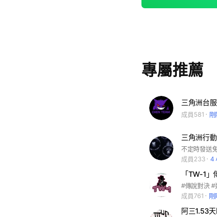
專屬推薦
三角洲台服
成員581
剛
三角洲行動
不定時發送
成員233
4
「TW-1
#傳說對決 
成員761
剛
阿三1.53