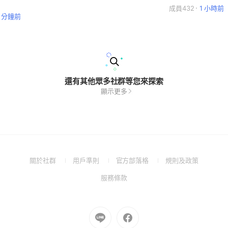
成員432
1 小時前
7 分鐘前
還有其他眾多社群等您來探索
顯示更多
(Open
(Open
(Open
(Open
關於社群
用戶準則
官方部落格
規則及政策
in
in
in
in
(Open
服務條款
a
a
a
a
in
new
new
new
new
a
window)
window)
window)
window)
new
Go
Go
window)
to
to