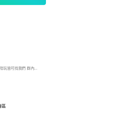
三角洲紅護、綠護、陪玩皆可找我們 群內禁止發廣告、違規者直接踢群
討論區