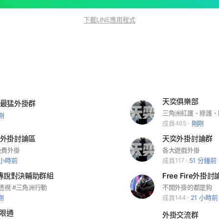
下載LINE應用程式
天奕俱樂部
最猛外掛群
剛
成員465
剛剛
外掛討論區
天奕外掛討論群
免費外掛
各大遊戲外掛
 小時前
成員117
51 分鐘前
」傳說對決輔助群組
Free Fire外掛
#透視 #三角洲行動
不開外掛的都是狗
剛
成員144
21 小時前
天眼通
外掛交流群