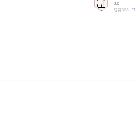
0.0
成員398
1