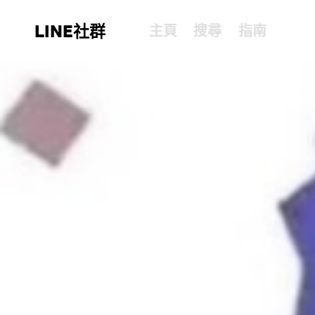
LINE社群
主頁
搜尋
指南