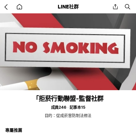
Go
share
se
LINE社群
back
to
home
「拒菸行動聯盟-監督社群
成員246
記事本15
目的：促成菸害防制法修法
專屬推薦