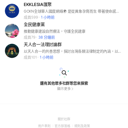
EKKLESIA匯聚
GCKN全球華人國度網絡🌍 是從異象孕育而生 帶著使命感邀請各位一同渦旋前進、建造並贏得七山、守望神對台灣和列國的計畫！
成員599
1 小時前
全民健康黨
推動健康建設自然療法，守護全民建康
成員79
38 分鐘前
天人合一法理討論群
以天人合一的共善思想，探討台灣各類法律制定的內涵，以促進國家法制環境的優化與完備。
成員101
1 小時前
還有其他眾多社群等您來探索
顯示更多
(Open
關於社群
in
(Open
(Open
(Open
用戶準則
官方部落格
規則及政策