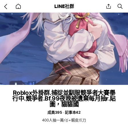
Go
share
se
LINE社群
back
to
home
Roblox外掛群.捕捉並馴服競爭者大賽舉
行中.競爭者.Bf.99夜晚被遺棄每月抽r.貼
圖，貓貓國
成員395
記事本42
400人抽一萬r🥇+蝦皮爪刀