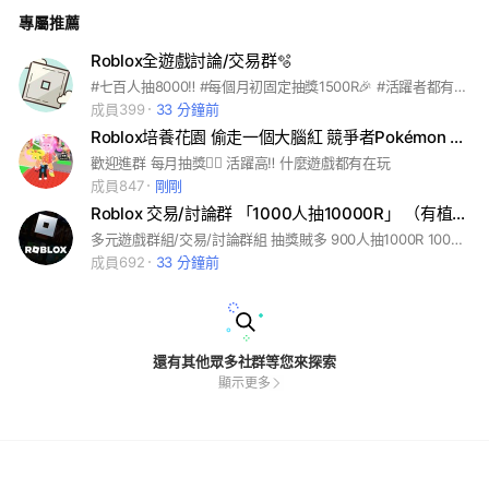
專屬推薦
Roblox全遊戲討論/交易群🫧
#七百人抽8000‼️ #每個月初固定抽獎1500R🎉 #活躍者都有機率可以領到🔥 對每人都一視同仁 群主很友善 歡迎加入🧡
成員399
33 分鐘前
Roblox培養花園 偷走一個大腦紅 競爭者Pokémon Go（全遊戲聊天交易單挑群
歡迎進群 每月抽獎🫪🫪 活躍高‼️ 什麼遊戲都有在玩
成員847
剛剛
Roblox 交易/討論群 「1000人抽10000R」 （有植物大戰腦紅和偷走腦紅或各遊戲的抽獎）
多元遊戲群組/交易/討論群組 抽獎賊多 900人抽1000R 1000人抽10000R #roblox #blox Fruits #海賊王 #steal a brainrot #培養花園 #grow a garden #偷走腦紅
成員692
33 分鐘前
還有其他眾多社群等您來探索
顯示更多