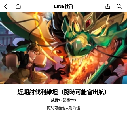
Go
share
se
LINE社群
back
to
home
近期討伐利維坦（隨時可能會出航）
成員1
記事本0
隨時可能會去刷海怪