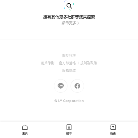
還有其他眾多社群等您來探索
顯示更多
(Open
關於社群
in
(Open
(Open
(Open
用戶準則
官方部落格
規則及政策
a
in
in
in
(Open
服務條款
new
a
a
a
in
window)
new
Go
new
Go
new
a
window)
to
window)
to
window)
new
Line
Facebook
window)
(Open
(Open
© LY Corporation
in
in
a
a
new
new
window)
window)
主頁
搜尋
指南