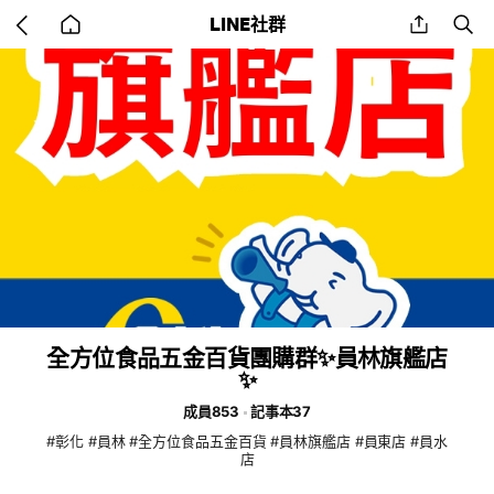
Go
share
se
LINE社群
back
to
home
全方位食品五金百貨團購群✨️員林旗艦店
✨️
成員853
記事本37
#彰化 #員林 #全方位食品五金百貨 #員林旗艦店 #員東店 #員水
店