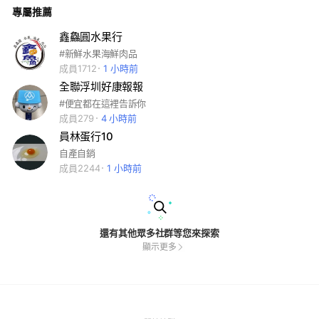
專屬推薦
鑫鱻圓水果行
#新鮮水果海鮮肉品
成員1712
1 小時前
全聯浮圳好康報報
#便宜都在這裡告訴你
成員279
4 小時前
員林蛋行10
自產自銷
成員2244
1 小時前
還有其他眾多社群等您來探索
顯示更多