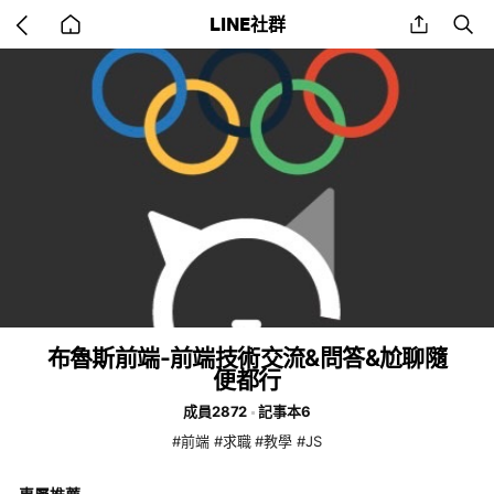
Go
share
se
LINE社群
back
to
home
布魯斯前端-前端技術交流&問答&尬聊隨
便都行
成員2872
記事本6
#前端 #求職 #教學 #JS