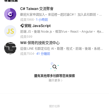
專屬推薦
C# Taiwan 交流聚會
歡迎大家申請加入~ 來這裡一起討論C#！ 加入此社群前，記得詳閱版規喲~ 若違反社群規定之人， 管理員有權利視情況， 調整規定進行特別處置！ 請務必遵守社群基本規定， 這樣才能讓這個社群有更好的聊天環境喲！ 如有問題歡迎直接@管理員， 將會為您協助。 •C# •程式設計 •學習
成員1966
1 小時前
🎧實戰 JavaScript
前端 JS、後端 Node.js、框架Vue、React、Angular。 #javascript#python#php#java#c++#mysql#html#css#資料庫#勒索病毒#前端#後端#hr#人資#轉職#面試#薪資#跳槽
成員599
Will 保哥的技術交流中心
這個 LINE 社群定位在 AI、軟體、程式、前端、後端、系統、網路、Docker、Kubernetes 等各式技術交流為主，任何其他非技術的主題（如政治、直銷、早安、晚安、... ）請盡量不要在這邊討論。
成員7504
41 分鐘前
還有其他眾多社群等您來探索
顯示更多
(Open
關於社群