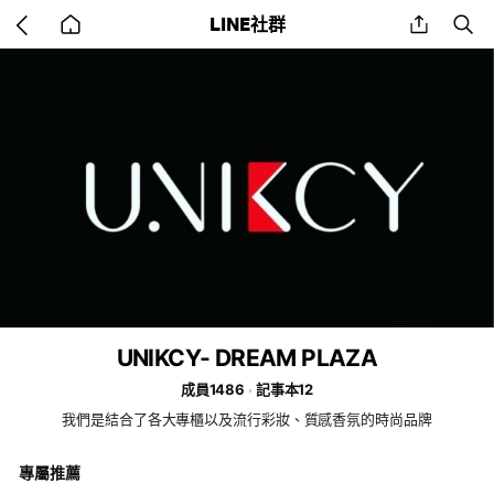
Go
share
se
LINE社群
back
to
home
UNIKCY- DREAM PLAZA
成員1486
記事本12
我們是結合了各大專櫃以及流行彩妝、質感香氛的時尚品牌
專屬推薦