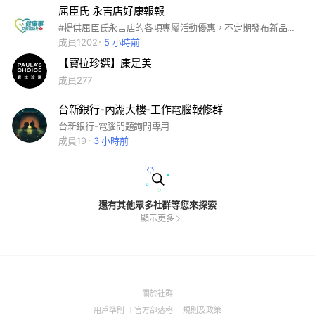
屈臣氏 永吉店好康報報
#提供屈臣氏永吉店的各項專屬活動優惠，不定期發布新品及好康商品的活動
成員1202
5 小時前
【寶拉珍選】康是美
成員277
台新銀行-內湖大樓-工作電腦報修群
台新銀行-電腦問題詢問專用
成員19
3 小時前
還有其他眾多社群等您來探索
顯示更多
(Open
關於社群
in
(Open
(Open
(Open
用戶準則
官方部落格
規則及政策