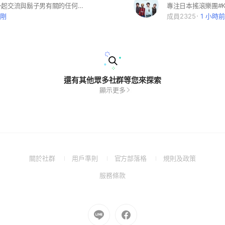
歡迎加入！一起交流與鬍子男有關的任何資訊&音樂🎵 #higedan #jpop #髭男
剛剛
成員2325
1 小時前
還有其他眾多社群等您來探索
顯示更多
(Open
(Open
(Open
(Open
關於社群
用戶準則
官方部落格
規則及政策
in
in
in
in
(Open
服務條款
a
a
a
a
in
new
new
new
new
a
window)
window)
window)
window)
new
Go
Go
window)
to
to