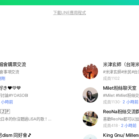
下載LINE應用程式
i演唱會購票交流
米津玄師（台灣米
演唱會事項交流
剛剛
成員1102
好き❤️💚💙
Milet粉絲聊天室
論#YOASOBI
#Milet #Milet粉絲
2 小時前
成員1130
2 小時前
🇯🇵
ReoNa粉絲交流
我不相信喜歡日本的你沒聽過LiSA的歌！！！ 這位LiSA是日本的動漫歌姬，你一定追過鬼滅之刃吧？ 追過的人務必加入！！ 讓大家分享各種LiSA的歌！！！ 說了這麼多，希望你還在看(´･_･`)，快按下綠色按鈕加入吧！！我歡迎你！！！ 社群誕生日2023.7.27 #織部里沙#LiSA
喜歡ReoNa都可以
成員418
2 小時前
髭男dism 同好會🎵
King Gnu/ Mill