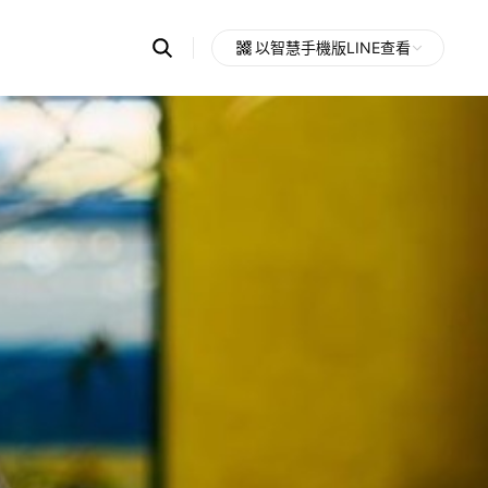
Search
以智慧手機版LINE查看
OpenChats
Open
or
search
messages
area