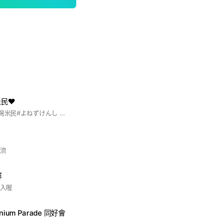
民❤️
#米津玄師#米民#台灣米民#よねずけんし 喜歡米津的人們都來吧！
交流
群
加入喔
ennium Parade 同好會