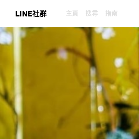
LINE社群
主頁
搜尋
指南