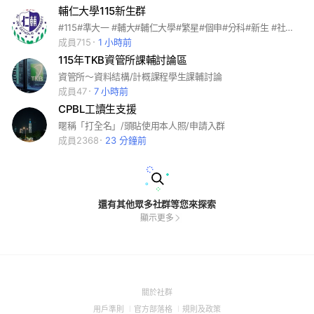
輔仁大學115新生群
#115#準大一 #輔大#輔仁大學#繁星#個申#分科#新生 #社群 #輔仁 #輔大新生群 6月個申放榜（的時候再申請），剛好是我們學長姐段考周，會審得比較慢請見諒。 入群方式（科系/真實名字/入學方式及其應試號碼或學號） 暱稱幫我打科系-名字
成員715
1 小時前
115年TKB資管所課輔討論區
資管所～資料結構/計概課程學生課輔討論
成員47
7 小時前
CPBL工讀生支援
暱稱「打全名」/頭貼使用本人照/申請入群
成員2368
23 分鐘前
還有其他眾多社群等您來探索
顯示更多
(Open
關於社群
in
(Open
(Open
(Open
用戶準則
官方部落格
規則及政策