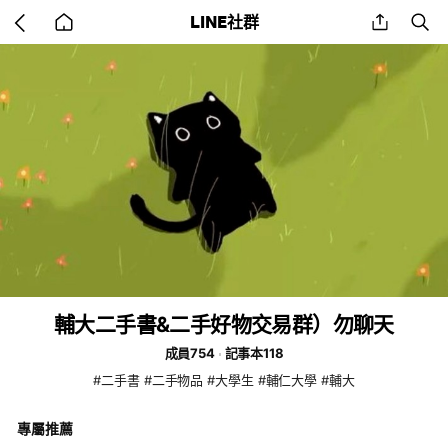
Go
share
se
LINE社群
back
to
home
輔大二手書&二手好物交易群）勿聊天
成員754
記事本118
#二手書 #二手物品 #大學生 #輔仁大學 #輔大
專屬推薦