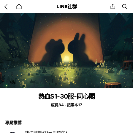
Go
share
se
LINE社群
back
to
home
熱血S1-30服-同心閣
成員84
記事本17
專屬推薦
熱江歡樂群(碩哥開的)