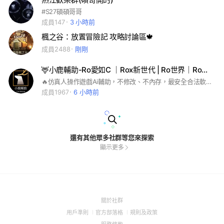
#S27碩碩哥哥
成員147
3 小時前
楓之谷：放置冒險記 攻略討論區🍁
成員2488
剛剛
🦌小鹿輔助-Ro愛如C ｜Rox新世代 | Ro世界｜Ro守愛c
🔥仿真人操作遊戲Ai輔助，不修改、不內存，最安全合法軟件。 💪堅持不違反遊戲邏輯或修改數據，製作安全穩定的遊戲輔助，給客戶最安全的使用空間。 希望讓您自由享受現實人生，同時能在遊戲中找尋快樂。 熱門產品：Ro新世代、Ro初心之戰、Ro愛如初見、希望M
成員1967
6 小時前
還有其他眾多社群等您來探索
顯示更多
(Open
關於社群
in
(Open
(Open
(Open
用戶準則
官方部落格
規則及政策
a
in
in
in