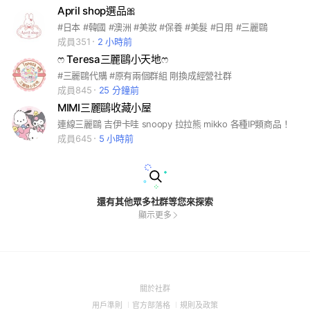
April shop選品🎀
#日本 #韓國 #澳洲 #美妝 #保養 #美髮 #日用 #三麗鷗
成員351
2 小時前
ෆ Teresa三麗鷗小天地ෆ
#三麗鷗代購 #原有兩個群組 剛換成經營社群
成員845
25 分鐘前
MIMI三麗鷗收藏小屋
連線三麗鷗 吉伊卡哇 snoopy 拉拉熊 mikko 各種IP類商品！
成員645
5 小時前
還有其他眾多社群等您來探索
顯示更多
(Open
關於社群
in
(Open
(Open
(Open
用戶準則
官方部落格
規則及政策