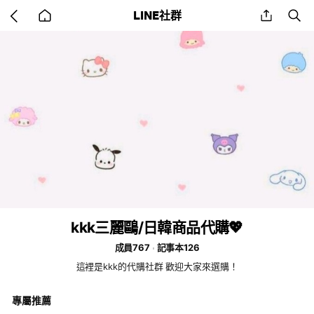
Go
share
se
LINE社群
back
to
home
kkk三麗鷗/日韓商品代購💖
成員767
記事本126
這裡是kkk的代購社群 歡迎大家來選購！
專屬推薦