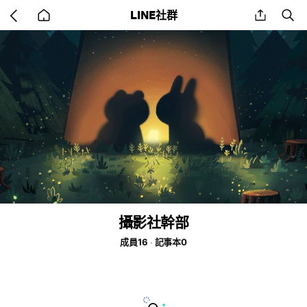
Go
share
se
LINE社群
back
to
home
攝影社幹部
成員16
記事本0