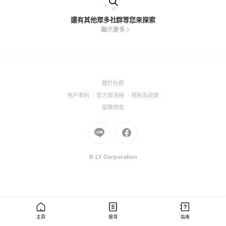
還有其他眾多社群等您來探索
顯示更多
(Open
關於社群
in
(Open
(Open
(Open
用戶準則
官方部落格
規則及政策
a
in
in
in
(Open
服務條款
new
a
a
a
in
window)
new
Go
new
Go
new
a
window)
to
window)
to
window)
new
Line
Facebook
window)
(Open
(Open
© LY Corporation
in
in
a
a
new
new
window)
window)
主頁
搜尋
指南