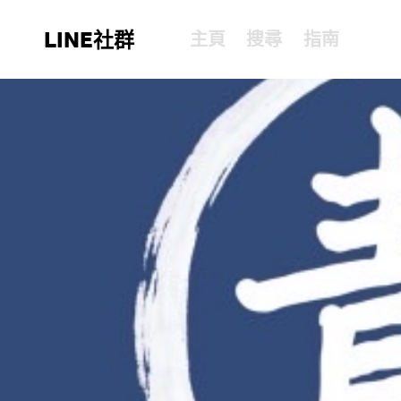
LINE社群
主頁
搜尋
指南