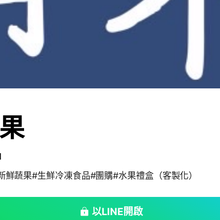
果
1
) #新鮮蔬果#生鮮冷凍食品#團購#水果禮盒（客製化）
以LINE開啟