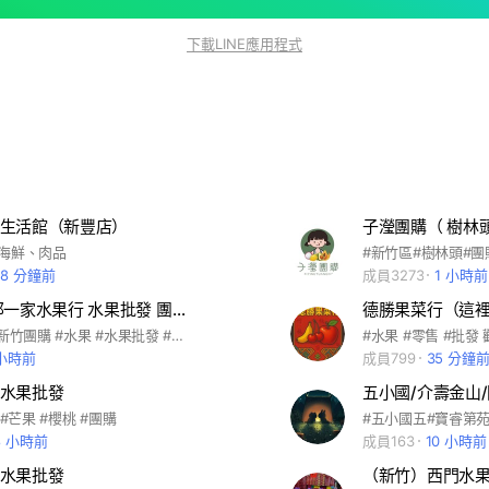
下載LINE應用程式
生活館（新豐店）
子瀅團購（ 樹林
海鮮、肉品
#新竹區#樹林頭#團
48 分鐘前
成員3273
1 小時前
新竹竹北 那一家水果行 水果批發 團購 新鮮水果 草莓 櫻桃 蓮霧 芒果 芭樂 水梨 火龍果
德勝果菜行（這
#竹北團購 #新竹團購 #水果 #水果批發 #水果團購
#水果 #零售 #批發
 小時前
成員799
35 分鐘
水果批發
 #芒果 #櫻桃 #團購
8 小時前
成員163
10 小時前
水果批發
（新竹）西門水