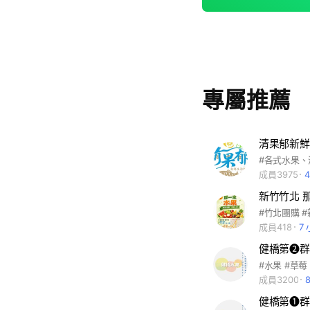
專屬推薦
清果郁新鮮
#各式水果、
成員3975
成員418
7
健橋第❷群
#水果 #草莓
成員3200
健橋第❶群