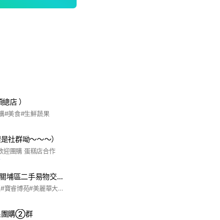
頭總店 ）
購#美食#生鮮蔬果
裡是社群呦～～～）
 歡迎團購 蛋糕店合作
前
五小國/介壽金山/關埔區二手易物交流空間
#五小國五#寶睿第苑#寶睿博苑#美麗華大方#世界首席#富宇擎天#金山街#介壽路#關埔區#二手交流
果團購②群