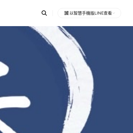
Search
以智慧手機版LINE查看
OpenChats
Open
or
search
messages
area