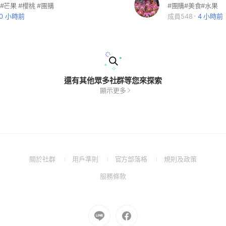
 #芒果 #櫻桃 #團購
#團購#美食#水果
10 小時前
成員548
4 小時前
還有其他眾多社群等您來探索
顯示更多
(Open
(Open
(Open
(Open
關於社群
用戶準則
官方部落格
規則及政策
in
in
in
in
(Open
服務條款
a
a
a
a
in
new
new
new
new
a
window)
window)
window)
window)
new
Go
Go
window)
to
to