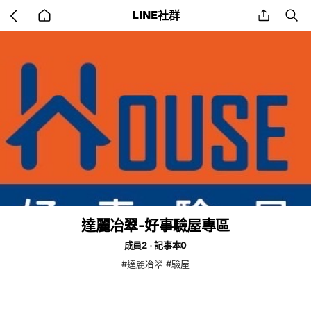
Go
share
se
LINE社群
back
to
home
達麗冶翠-好事驗屋專區
成員2
記事本0
#達麗冶翠 #驗屋