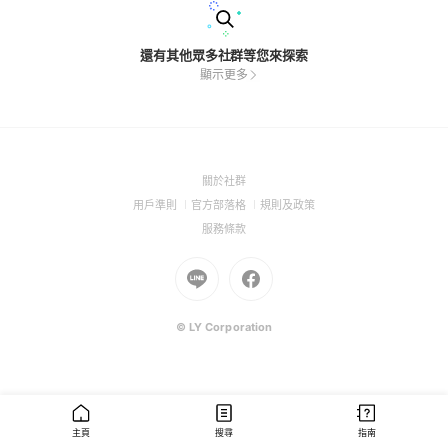
還有其他眾多社群等您來探索
顯示更多
(Open
關於社群
in
(Open
(Open
(Open
用戶準則
官方部落格
規則及政策
a
in
in
in
(Open
服務條款
new
a
a
a
in
window)
new
Go
new
Go
new
a
window)
to
window)
to
window)
new
Line
Facebook
window)
(Open
(Open
© LY Corporation
in
in
a
a
new
new
window)
window)
主頁
搜尋
指南