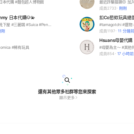
#日本代購 #麵包超人博物館
成員2733
剛剛
mmy 日本代購🐶💫
扣Co慾欸玩具總
#日本代購 #靴下屋 #三麗鷗 #Suica #Pensta #麵包小偷
剛剛
成員1197
11 分鐘
Hsuans母嬰代購
omica #稀有玩具
成員854
17 小時前
還有其他眾多社群等您來探索
顯示更多