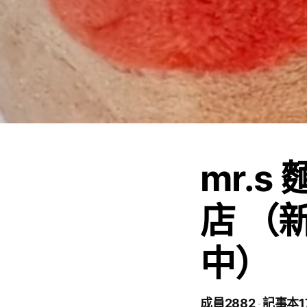
mr.
店 （
中）
成員2882
記事本1