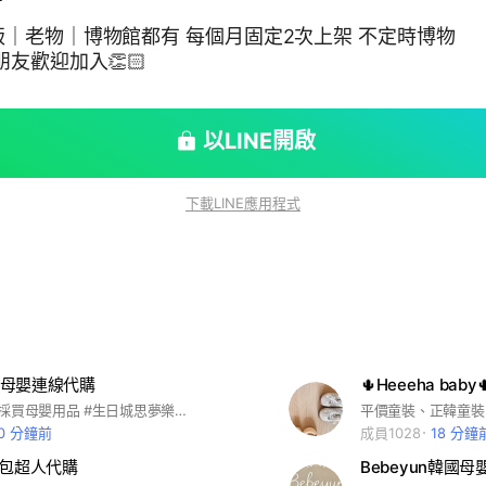
都有 每個月固定2次上架 不定時博物
胖的朋友歡迎加入👏🏻
以LINE開啟
下載LINE應用程式
🍪母嬰連線代購
#何桃酥媽媽採買母嬰用品 #生日城思夢樂專門 #退出後無法再次入群請見諒
0 分鐘前
成員1028
18 分鐘
麵包超人代購
Bebeyun韓國母