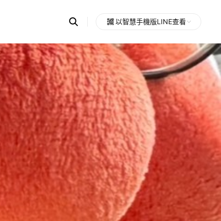
Search
以智慧手機版LINE查看
OpenChats
Open
or
search
messages
area