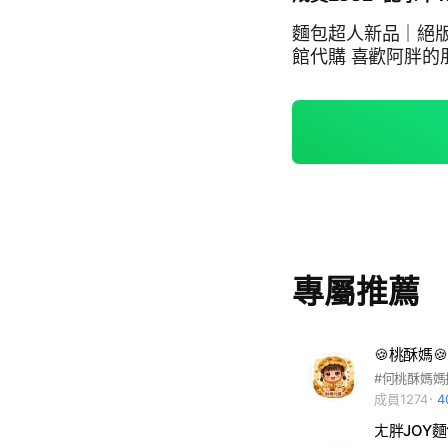
麵包超人新品｜絕版｜老物｜博物館
館代購 喜歡阿
專屬推薦
🍪桃酥媽
成員1274
4
ㄤ胖JOY