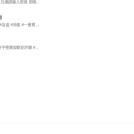
最近詐騙猖獗😣 加入社團請輸入密碼 密碼請私訊IG #正韓#童裝#連線#代購#韓國母嬰 #韓國童裝#選品
部
#tamagotchi #選物 #盲盒 #扭蛋 #一番賞 #塔麻可吉
前
#母嬰為主～ #其他伴手禮藥妝歡迎許願 #生日城#西松屋#阿卡醬#petitmain 等連線 #不定期親飛日、韓、港代購🫶🏻 #代購商品採匯款制，711賣貨便取貨