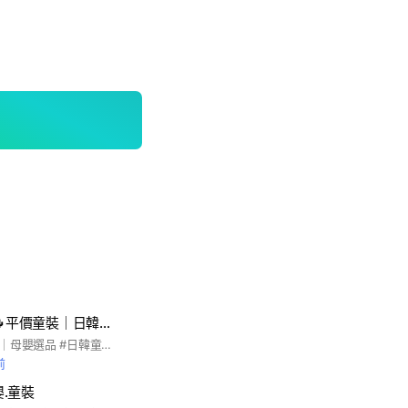
🌵Heeeha baby🌵平價童裝｜日韓童裝代購｜好物選品
平價童裝、正韓童裝｜母嬰選品 #日韓童裝連線代購 #媽媽選物寶寶好物
前
嬰.童裝