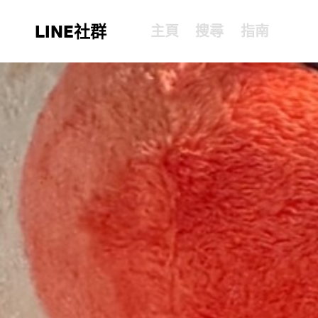
LINE社群
主頁
搜尋
指南