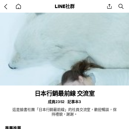
Go
share
se
LINE社群
back
to
home
日本行銷最前線 交流室
成員2352
記事本3
這是臉書社團「日本行銷最前線」的社員交流室，歡迎暢談，保
持禮貌，謝謝。
專屬推薦