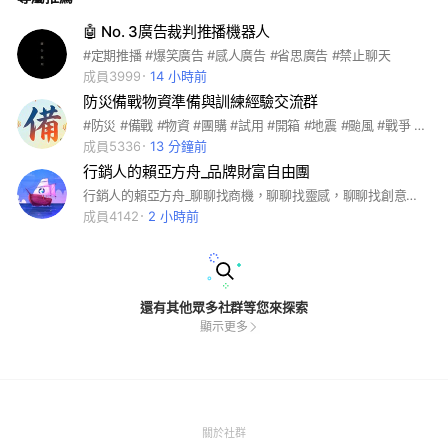
🤖 No. 3廣告裁判推播機器人
#定期推播 #爆笑廣告 #感人廣告 #省思廣告 #禁止聊天
成員3999
14 小時前
防災備戰物資準備與訓練經驗交流群
#防災 #備戰 #物資 #團購 #試用 #開箱 #地震 #颱風 #戰爭 #電源 #食品 #保暖 #防空 #飲用水 #民防 #抗彈板 #通訊 #急救 #止血帶 #濾水 #抗生素 #常備藥 #罐頭 #太陽能 #行動電源 #照明 #冰箱 #防蚊 #露營 #睡袋 #瓦斯 #運動 #健身 #肌力訓練 #慢跑 #防身 #辣椒水 #黃金 #比特幣
成員5336
13 分鐘前
行銷人的賴亞方舟_品牌財富自由團
行銷人的賴亞方舟_聊聊找商機，聊聊找靈感，聊聊找創意，聊聊中找機會。來自Meta最孬的行銷社群
成員4142
2 小時前
還有其他眾多社群等您來探索
顯示更多
(Open
關於社群