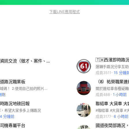
下載LINE應用程式
🇹🇼西濱即時路況
聯結車司機資訊交流（徵才、案件、買賣都可聊）
成員3511
15 分鐘
道路況職業板
（8）祐榮職業連
1:名字加上區域碼！ 2:使用自己拍的照片，照片不限！ 3:一般稱為西螺公園是哪裡？ PS:區域碼打再名字哪裡很多人打再答案區只會被退申請🙄️ 上面1跟2只要一種沒有設定好 3沒有正確回答 就會退你的申請 再次申請只要符合設定跟答案 就會讓你通過申請加入社群 歡迎大家多多利用群組，分享路況，討論業界資訊，互相交流。 申請被駁回，基本沒有按照要求設定，請好好看清楚要求設定完成然後申請！
剛剛
成員488
1 小時前
時路況地磅回報
享，希望大家多多上傳路況
#聯結車 #大貨車 #
14 分鐘前
成員3177
6 小時前
司機專屬平台
國道夜間部路況