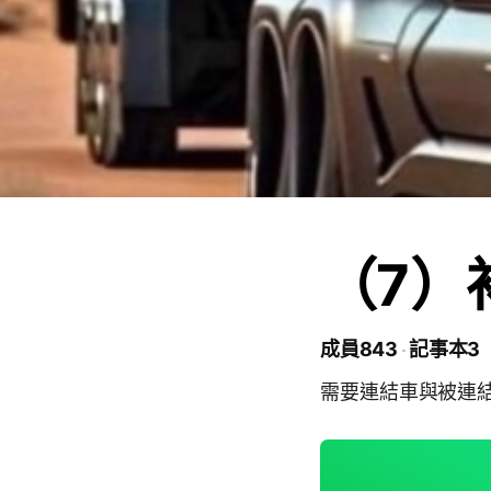
（7）
成員843
記事本3
需要連結車與被連