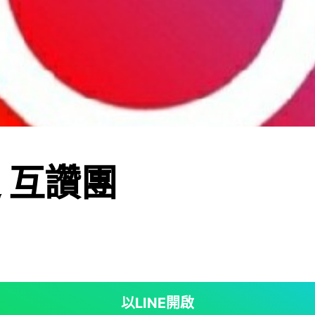
追 互讚團
以LINE開啟