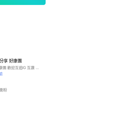
 分享 好康團
IG互追 互讚 分享 好康團 歡迎互追IG 互讚 拒絕伸手族 有收獲有回報
前
衝粉