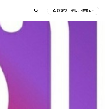
Search
以智慧手機版LINE查看
OpenChats
Open
or
search
messages
area