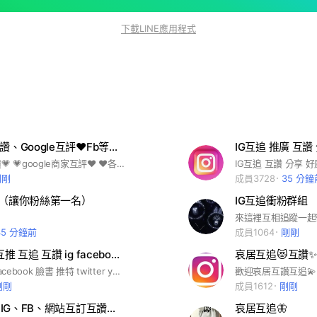
下載LINE應用程式
❤️IG互追互讚、Google互評❤️Fb等各類互投；或社群互惠後➡️即可打廣告
IG互追 推廣 互讚
❤️IG互追互讚💗 💗google商家互評❤️ ❤️各類投票人氣互投💗 免費互評 歡迎各類商家互邀&互評👍👍 5顆🌟 #投票🈵 #按讚❇️ #人氣💯 可以互惠互評或交流的🤗 通通進來1+1＞❷🤝
剛剛
成員3728
35 分鐘
🥇（讓你粉絲第一名）
IG互追衝粉群組
來這裡互相追蹤一起
35 分鐘前
成員1064
剛剛
帥哥 美女 互推 互追 互讚 ig facebook youtube 17 哀居 推特 臉書 油管
哀居互追😻互讚✨
歡迎各位ig facebook 臉書 推特 twitter youtube 17 wechet 微博 微信 或各直播主來這互讚 互推 互追 互相宣傳哦！ 嚴禁賣股票 傳銷 東西的廣告文 只可以貼自己的粉絲專頁網址☺ 麻煩各位在自己名字上直接改成ig或臉書帳號 謝謝 #美女#帥哥#ig#face book#youtube#twitter#17#line#wechet#微博#微信#哀居#臉書#油管#推特#金剛#鬥魚#porn#傳說對决#hub#apple#蘋果#可口可樂#可樂#雪碧#氣水#麥當勞#肯德雞#kfc#台灣#美國#日本#廣告#互推#互讚#互追#人數#人氣#名氣#讚助#電競#遊戲#快樂#開心#自由#學校#社會#地球#宇宙#大自然#漫畫#美少女#警察#律師#醫生#校長#騷貨#絲襪#手套#胸罩#乳溝#同性#第三#第一#第二#電腦#電視#媒體#筆電#電風#電燈#冷氣#超商#靠北#靠南#互助#聯盟#幫會#幫派#失戀#戀愛#日本#中國#大陸#上海#北京#南京#東京#气車#機車#飛機#改裝#宅宅#潮潮#小姐姐#小哥哥#好哦#白癡#笨蛋#文學#國考#銀行#考試#英文#日文#韓文#廣東#香港#手機#哀鳳#手遊#遊戲#日記#白嫖#破解#正版#av#盜版#法律#醫院
歡迎哀居互讚互追💫
剛剛
成員1612
剛剛
YouTube、IG、FB、網站互訂互讚團！
哀居互追🦋