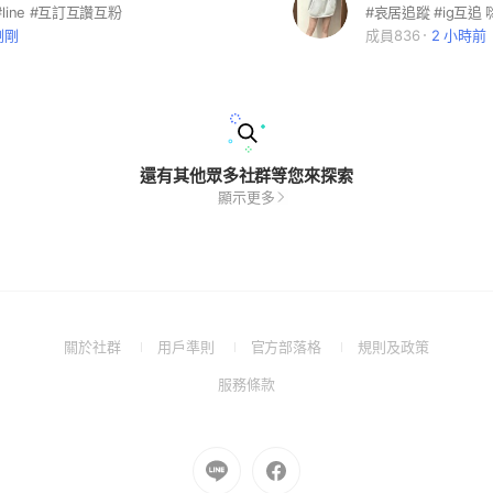
b #line #互訂互讚互粉
剛剛
成員836
2 小時前
還有其他眾多社群等您來探索
顯示更多
(Open
(Open
(Open
(Open
關於社群
用戶準則
官方部落格
規則及政策
in
in
in
in
(Open
服務條款
a
a
a
a
in
new
new
new
new
a
window)
window)
window)
window)
new
Go
Go
window)
to
to