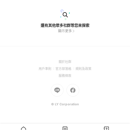
還有其他眾多社群等您來探索
顯示更多
(Open
關於社群
in
(Open
(Open
(Open
用戶準則
官方部落格
規則及政策
a
in
in
in
(Open
服務條款
new
a
a
a
in
window)
new
Go
new
Go
new
a
window)
to
window)
to
window)
new
Line
Facebook
window)
(Open
(Open
© LY Corporation
in
in
a
a
new
new
window)
window)