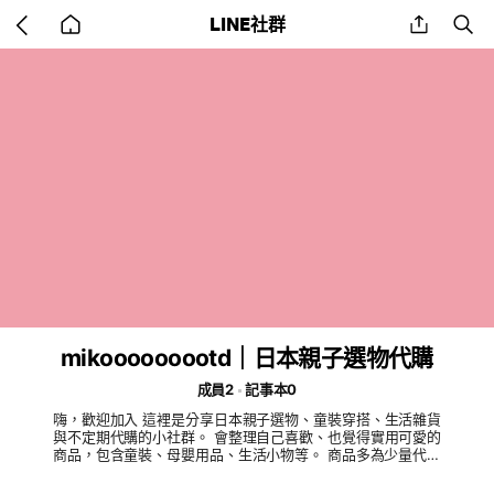
Go
share
se
LINE社群
back
to
home
mikooooooootd｜日本親子選物代購
成員2
記事本0
嗨，歡迎加入 這裡是分享日本親子選物、童裝穿搭、生活雜貨
與不定期代購的小社群。 會整理自己喜歡、也覺得實用可愛的
商品，包含童裝、母嬰用品、生活小物等。 商品多為少量代購
／預購／現貨分享，若有喜歡的品項都可以在社群內留言詢問。
希望這裡可以成為大家一起挖寶、分享日系好物的小地方 ♡