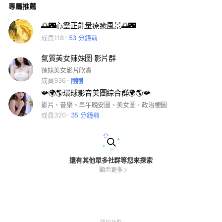
專屬推薦
🌅🌃心靈正能量療癒風景🌅🌃
成員118
53 分鐘前
氣質美女辣妹圖 影片群
辣妹美女影片欣賞
成員936
剛剛
📯🌍🌎環球影音美圖綜合群🌍🌎📯
影片、音樂、早午晚安圖、美女圖、政治梗圖
成員320
35 分鐘前
還有其他眾多社群等您來探索
顯示更多