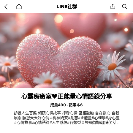
Go
share
se
LINE社群
back
to
home
心靈療癒室❤️正能量心情語錄分享
成員490
記事本6
訴說人生百態 傾聽心情故事 抒發心情 互相鼓勵 自在談心 自我
療癒 願您天天好心情 #祝福問安#勵志#正能量#心理學#身心靈
#心情故事#心情語錄#人生感悟#各類型音樂#歌曲#趣味笑話#
自然生態#健康保健#善知識#國學常識#詩詞欣賞