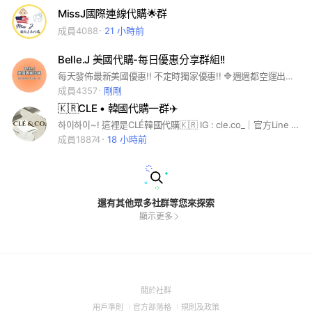
MissJ國際連線代購🌟群
成員4088
21 小時前
Belle.J 美國代購-每日優惠分享群組!!
每天發佈最新美國優惠!! 不定時獨家優惠!! 🔷週週都空運出貨回台！免關稅！🔷 🔺合法營業登記！ 🔺開立發票可打統編！ 一、詢價方式： ➡️LINE:@bellejusa (要包含@) 二、代買注意事項 ➡️http://bit.ly/2GDnGrQ 提供想代買的商品網址給我們， 收到後立即回覆報價給您，謝謝
成員4357
剛剛
🇰🇷CLE • 韓國代購一群✈️
하이하이~! 這裡是CLÉ韓國代購🇰🇷 IG : cle.co_｜官方Line : @239kcqrd • 退出後就無法再次加入 • 1-4群都是一樣的 都可以加入 🪽合法營業登記 皆有開立電子發票 🫧 歡迎加入成為社員♡ 我們都是親飛韓國/韓國長駐小幫手代購 最新連線消息會在這邊公告🪧 折扣價是群內社員限定 .ᐟ‪ 退出即無法享折扣價 🤍🤍🤍 #韓國代購 #韓國品牌 #MatinKim #Marithe #aeae #Mardi #fennec #ason #chanel #LeLabo #findkapoor #ept #lee #covernat #emis #standoil #mlb #openyy #oliveyoung #adidas #noirnine #gentlemonster #tamburins #loe #hieta #depound #UrbanSophistication #aespa #cortis #blackpink #GD
成員18874
18 小時前
還有其他眾多社群等您來探索
顯示更多
(Open
關於社群
in
(Open
(Open
(Open
用戶準則
官方部落格
規則及政策