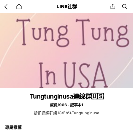
Go
share
se
LINE社群
back
to
home
Tungtunginusa連線群🇺🇸
成員1966
記事本1
折扣連線群組 IG/Fb🔍Tungtunginusa
專屬推薦