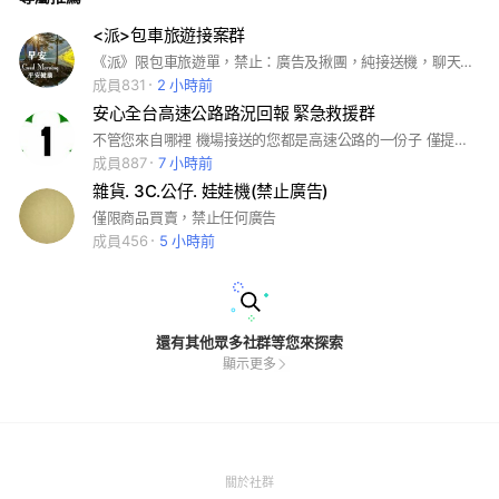
<派>包車旅遊接案群
《派》限包車旅遊單，禁止：廣告及揪團，純接送機，聊天！ 歡迎提供「派車趟」的派車老闆！ 意見多的，本社團不歡迎，會直接踢出！
成員831
2 小時前
安心全台高速公路路況回報 緊急救援群
不管您來自哪裡 機場接送的您都是高速公路的一份子 僅提供高速公路 省縣道路況回報 緊急需要救援 發布位置 需求 線上請勿聊天 歡迎熱心的您加入我們
成員887
7 小時前
雜貨. 3C.公仔. 娃娃機(禁止廣告)
僅限商品買賣，禁止任何廣告
成員456
5 小時前
還有其他眾多社群等您來探索
顯示更多
(Open
關於社群