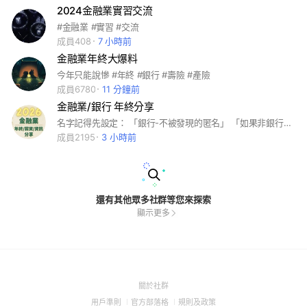
2024金融業實習交流
#金融業 #實習 #交流
成員408
7 小時前
金融業年終大爆料
今年只能說慘 #年終 #銀行 #壽險 #產險
成員6780
11 分鐘前
金融業/銀行 年終分享
名字記得先設定： 「銀行-不被發現的匿名」 「如果非銀行同仁也可以寫一下」 請大家不吝嗇分享！對於彼此年終更了解，對於轉職、跳槽、新進同仁都有幫助
成員2195
3 小時前
還有其他眾多社群等您來探索
顯示更多
(Open
關於社群
in
(Open
(Open
(Open
用戶準則
官方部落格
規則及政策