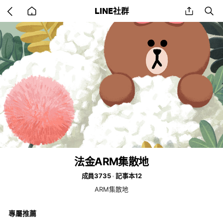
Go
share
se
LINE社群
back
to
home
法金ARM集散地
成員3735
記事本12
ARM集散地
專屬推薦