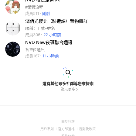
#請假流程
成員511
剛剛
鴻佰光復北（製造課）置物櫃群
暱稱：工號+姓名
成員306
22 小時前
NVD New夜班聯合通訊
各單位通訊
成員167
11 小時前
還有其他眾多社群等您來探索
顯示更多
(Open
關於社群
in
(Open
(Open
(Open
用戶準則
官方部落格
規則及政策
a
in
in
in