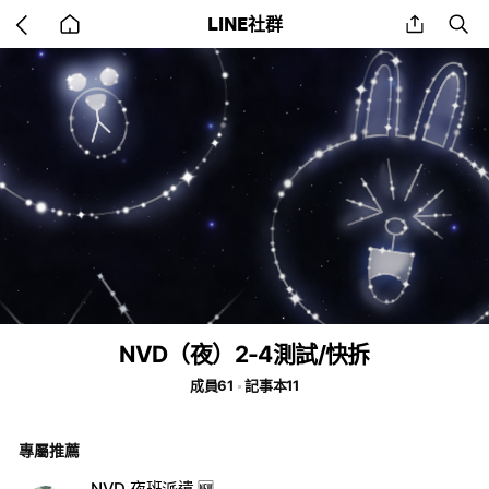
Go
share
se
LINE社群
back
to
home
NVD（夜）2-4測試/快拆
成員61
記事本11
專屬推薦
NVD 夜班派遣 🆕