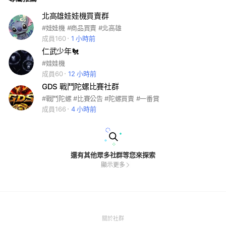
北高雄娃娃機買賣群
#娃娃機 #商品買賣 #北高雄
成員160
1 小時前
仁武少年🐔
#娃娃機
成員60
12 小時前
GDS 戰鬥陀螺比賽社群
#戰鬥陀螺 #比賽公告 #陀螺買賣 #一番賞
成員166
4 小時前
還有其他眾多社群等您來探索
顯示更多
(Open
關於社群