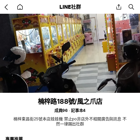
Go
share
se
LINE社群
back
to
home
楠梓路188號/風之爪店
成員96
記事本4
楠梓東昌街25號本店娃娃機 禁止po非店外不相關廣告與訊息 不
然一律踢出社群
專屬推薦