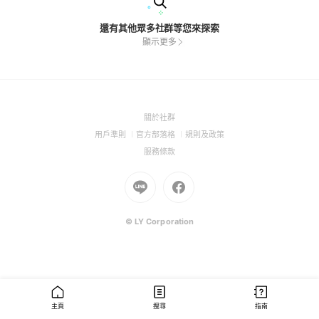
還有其他眾多社群等您來探索
顯示更多
(Open
關於社群
in
(Open
(Open
(Open
用戶準則
官方部落格
規則及政策
a
in
in
in
(Open
服務條款
new
a
a
a
in
window)
new
Go
new
Go
new
a
window)
to
window)
to
window)
new
Line
Facebook
window)
(Open
(Open
© LY Corporation
in
in
a
a
new
new
window)
window)
主頁
搜尋
指南