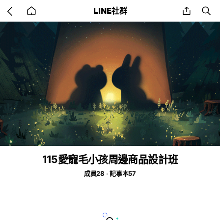
Go
share
se
LINE社群
back
to
home
115愛寵毛小孩周邊商品設計班
成員28
記事本57