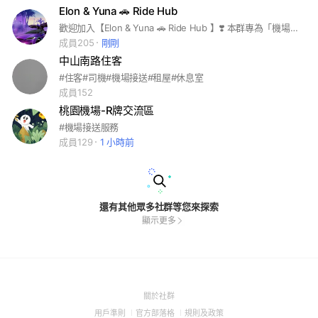
Elon & Yuna 🚗 Ride Hub
歡迎加入【Elon & Yuna 🚗 Ride Hub 】❣️ 本群專為「機場接送、包車旅遊、短長途載客」需求媒合。 由群主 Elon & Yuna 共同管理， 我們致力維護群內的接單秩序， 讓每位加入的司機都能安心使用。 請司機於入群後詳閱記事本群規， 請互相尊重、理性交流、規矩接單， 一起打造友善、效率、公平的接單環境！ #機場接送 #包車旅遊 #短長途載客
成員205
剛剛
中山南路住客
#住客#司機#機場接送#租屋#休息室
成員152
桃園機場-R牌交流區
#機場接送服務
成員129
1 小時前
還有其他眾多社群等您來探索
顯示更多
(Open
關於社群
in
(Open
(Open
(Open
用戶準則
官方部落格
規則及政策