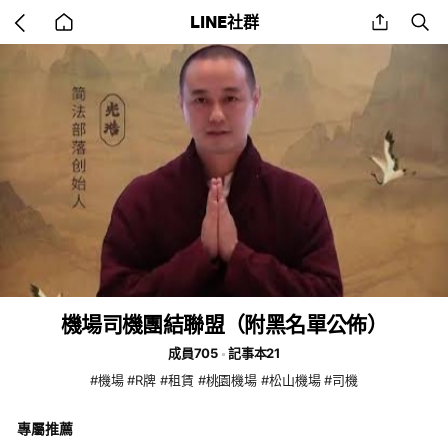
Go
share
se
LINE社群
back
to
home
機場司機團結聯盟（附黑名單公佈）
成員705
記事本21
#機場 #R牌 #租賃 #桃園機場 #松山機場 #司機
專屬推薦