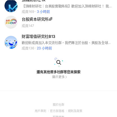
【頂峰財研社｜台美股實戰佈局】歡迎加入頂峰財研社！ 我們專注於台、美股深度分析，從總經數據到產業趨勢，帶大家抓準下一個翻倍標的。這裡不講空話，只分享最扎實的實戰思路：📈 每日盤前解盤：掌握美股動向，佈局台股聯動標的。 🔍 潛力飆股挖掘：從 AI 供應鏈到矽晶圓，帶你鎖定主流族群。 ⚠️ 風險趨吉避凶：即時行情警示，守住獲利入袋為安。 讓我們一起在股海噴噴噴，口袋賺到滿出來！
成員169
3 小時前
台股資本研究所🌈
成員147
財富增值研究社B13
歡迎新成員加入本交流社群，我們專注於台股、美股及全球市場趨勢分析，這裡聚集了來自不同領域的投資愛好者，一起研究產業趨勢、企業價值與市場機會，透過理性討論與資訊分享，協助每位成員提升市場判斷能力，共同成長，打造穩健的財富增長之路。
成員136
23 小時前
還有其他眾多社群等您來探索
顯示更多
(Open
關於社群
in
(Open
(Open
(Open
用戶準則
官方部落格
規則及政策
a
in
in
in