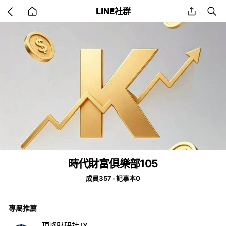
Go
share
se
LINE社群
back
to
home
時代財富俱樂部105
成員357
記事本0
專屬推薦
頂峰財研社 Ⅸ