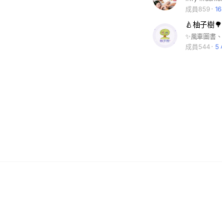
成員859
1
🍐柚子樹🌳
成員544
5