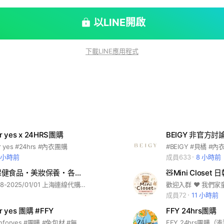
以LINE開啟
下載LINE應用程式
or yes x 24HRS團購
BEIGY 非官方討論
or yes #24hrs #內衣團購
1 小時前
成員633
8 小時前
Jshare｜保健食品・美妝保養・各國代購
🧸Mini Close
【2024/12/28-2025/01/01 上海連線代購】 團購各種自己愛用品牌的美妝、保健食品、愛用好物，一起變漂亮一起購物一起享受優惠🤍🤍🤍 不定期會有海外精品代購快閃，都是自己出國幫大家一起代買😆😆😆 #保健食品#FFY24內衣#各國代購#日本代購#好市多代購#團購
成員72
11 小時前
or yes 團購 #FFY
FFY 24hrs團購
#ffy #fashionforyes #團購 #免包材 #無感失憶內衣 #fashion for yes