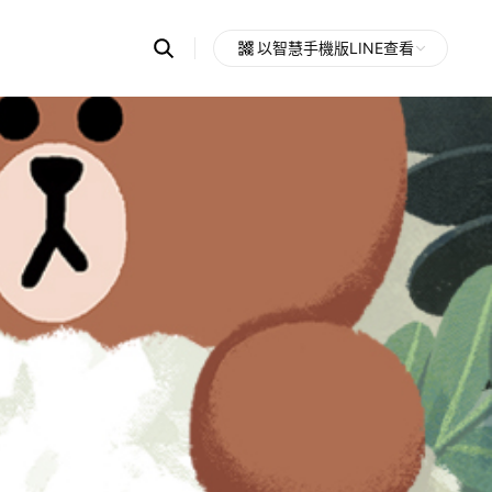
Search
以智慧手機版LINE查看
OpenChats
Open
or
search
messages
area