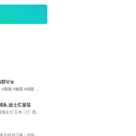
群🐻🎀
#BEIGY #貝橘 #內衣 #團購 #轉賣 #揪團 #討論 #分享 #小胸專家 #bratop
t 日韓系,迪士尼童裝
歡迎入群 ❤️ 我們家童裝主打 日本 🇯🇵 西松屋、正版迪士尼授權款、韓國品牌代工✨ 材質舒服、品質穩定 價格卻甜到不行🍭 不做粗糙品質、不碰劣質貨 給孩子穿的，我們都有在挑🤍 社群每天都有新款✨ 🧸商品種類 ✔️童裝 ✔️嬰幼兒用品（紗布巾／被子／隔尿墊／鞋子） ✔️品牌選品（日本、西松屋、迪士尼授權、韓國品牌代工） 🛡️購買保障 如果真的遇到👇 👉商品有問題 👉跟圖片不符 ✔️直接處理退款 ✔️不讓你承擔風險 💖為什麼很多人回購？ 因為我們不是隨便賣 是👉「自己敢給小孩用的才上架」 平常接觸小孩、幫忙帶小朋友 也會實際看穿著、摸材質 不舒服、不好看、不實用❌ 一律不上架 ✨我們的堅持 ✔️全部實拍，不用網圖 ✔️拒絕打版貨 ✔️只做原廠商品 👉打版貨：看圖很美，實品落差大❌ 👉原廠貨：版型、材質穩定，拿到就是照片那樣✅ ✔️你看到什麼＝收到什麼
FFY 24hrs團購（湊滿30件就下單，到貨就寄出）