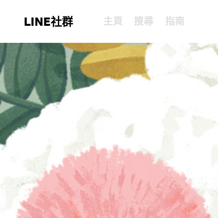
LINE社群
主頁
搜尋
指南