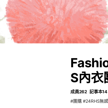
Fashi
S內衣
成員262
記事本14
#團購 #24RHS無