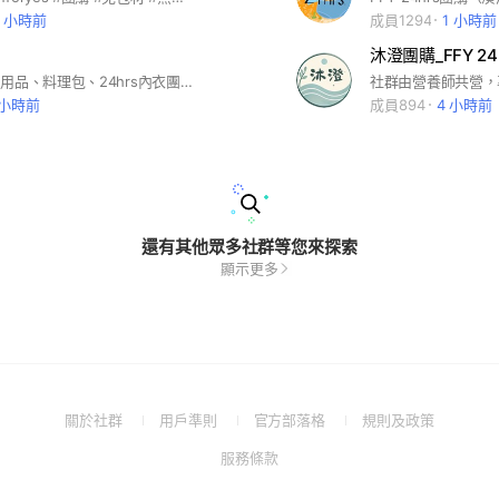
6 小時前
成員1294
1 小時前
沐澄團購_FFY 24h
✨風車圖書、用品、料理包、24hrs內衣團購✨高雄可面交，住戶享有不限金額免運
 小時前
成員894
4 小時前
還有其他眾多社群等您來探索
顯示更多
(Open
(Open
(Open
(Open
關於社群
用戶準則
官方部落格
規則及政策
in
in
in
in
(Open
服務條款
a
a
a
a
in
new
new
new
new