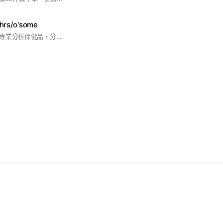
rs/o'some
社群由營養師共營，專業分析保健品、分享健康搭配，信賴選品有保障