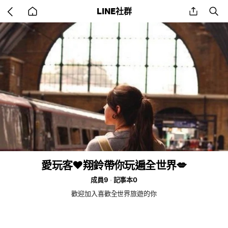
Go
share
se
LINE社群
back
to
home
愛玩客❤️翔鈴帶你玩遍全世界💋
成員9
記事本0
歡迎加入喜歡全世界旅遊的你