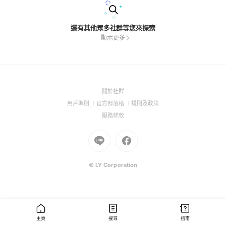
還有其他眾多社群等您來探索
顯示更多
(Open
關於社群
in
(Open
(Open
(Open
用戶準則
官方部落格
規則及政策
a
in
in
in
(Open
服務條款
new
a
a
a
in
window)
new
Go
new
Go
new
a
window)
to
window)
to
window)
new
Line
Facebook
window)
(Open
(Open
© LY Corporation
in
in
a
a
new
new
window)
window)
主頁
搜尋
指南