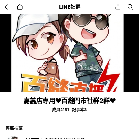
Go
share
se
LINE社群
back
to
home
嘉義店專用❤️百縫門市社群2群❤️
成員2181
記事本3
專屬推薦