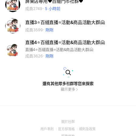
屏東店專用❤️百縫門市社群❤️
成員2749
5 小時前
直播3⭐百縫直播⭐活動&商品活動大群🤗
成員3599
剛剛
直播4⭐百縫直播⭐活動&商品活動大群🤗
直播4⭐百縫直播⭐活動&商品活動大群🤗
成員3626
剛剛
還有其他眾多社群等您來探索
顯示更多
(Open
關於社群
in
(Open
(Open
(Open
用戶準則
官方部落格
規則及政策
a
in
in
in