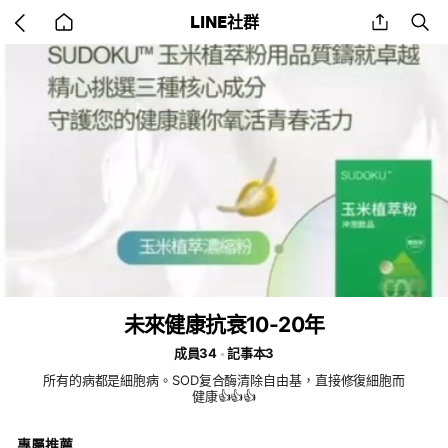
Go
share
se
LINE社群
back
to
home
未來健康抗衰10-20年
成員34
記事本3
所有的病都是細胞病。SOD复合酶清除自由基，直接修復細胞而
健康👍👍👍
專屬推薦