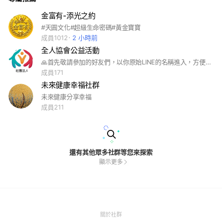
金富有-添光之約
#天圓文化#超級生命密碼#黃金寶寶
成員1012
2 小時前
全人協會公益活動
🙏首先敬請參加的好友們，以你原始LINE的名稱進入，方便我們後續各項活動的聯絡喔✌ ❤感謝您~愛的互助合作❤ 🙏感謝您、我在此生命的交會點相會 佛曰：因緣俱足 新時代：已經做好準備 一切好事就發生了...... 🌻緣起 我們是一群協會素人、資源有限愛無限、但憑一股熱誠，延續「意識表達樂活學苑」以豐盛、喜悅、自在，達到爽爽過日子的信念，而成立【社團法人臺南市全人促進發展協會】。 🌻成立協會宗旨 以人為本，透過本會資源共享、服務，促進人們提升自我與全人（內在、外在）身、心、靈健康，結合教育文化與各項產業促進發展為宗旨。
成員171
未來健康幸福社群
未來健康分享幸福
成員211
還有其他眾多社群等您來探索
顯示更多
(Open
關於社群