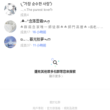
𐔌՞가장 순수한 사랑՞𐦯
𓂃⋆.The purest loveᡣ𐭩
成員4
.☘︎ ˖꙳念落雲霜ᝰꪑ
☘︎ 群 屆 念 家 唯 一 師 徒 群 ☘︎ ☘︎ 師 門 高 層 ☘︎ ⟡長老⸝⸝ 念 霜｜念 宇 ⟡掌門⸝⸝ 念 歆 ⟡副門⸝⸝ 念 愉 ☘︎ 教 學 內 容 ☘︎ ⑅︎創 群 經 營｜優 質 排 版⑅︎ ⑅︎影 片 剪 輯｜製 圖 修 圖⑅︎ ⑅︎唱 歌 教 學｜課 業 指 導⑅︎ ☘︎ 對 外 主 要 ☘︎ 收 徒 弟ᝰ收 合 作 不 收 合 併ᝰ不 收 分 門 無對立師門 ☘︎合 作 師 門 ☘︎ 瑀｜暻｜妘 黎｜沐｜潞 翟｜隱｜梓 ⌗合作請前往合作專區⌗ ⌗認師請申請觀察分群⌗ .☆.｡. 𝒴𝒰・°.☆. #念家 #念氏 #認師 #師徒 #創群
成員17
16 小時前
ᨳ..𓂃暮光拾夢ᯓᰔ
成員37
11 小時前
還有其他眾多社群等您來探索
顯示更多
(Open
關於社群
in
(Open
(Open
(Open
用戶準則
官方部落格
規則及政策