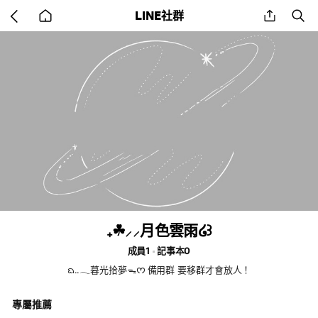
Go
share
se
LINE社群
back
to
home
₊☘︎⸝⸝月色雲雨໒꒱
成員1
記事本0
ᨳ..𓂃暮光拾夢ᯓᰔ 備用群 要移群才會放人！
專屬推薦