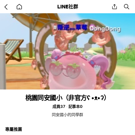
Go
share
se
LINE社群
back
to
home
桃園同安國小（非官方ʕ •ᴥ•ʔ）
成員37
記事本0
同安國小的同學群
專屬推薦