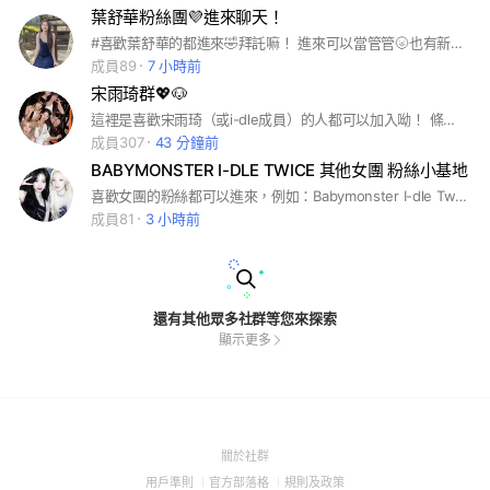
葉舒華粉絲團💜進來聊天！
#喜歡葉舒華的都進來🤣拜託嘛！ 進來可以當管管🌝也有新人禮物喔🌚 現在非常缺人😭你進來嗎🫵 進來不要不禮貌喔！ 拜託拜託🙏🙏👉👈👉👈進來吧！
成員89
7 小時前
宋雨琦群💖🐶
這裡是喜歡宋雨琦（或i-dle成員）的人都可以加入呦！ 條件：🈲️吵架🈲️互嗆🈲️打架🈲️互罵 違反以上幾點我直接退你群（警告三次⚠️） 想當管的可以跟我說呦～（目前已經滿了） 進群請看公告謝謝～
成員307
43 分鐘前
BABYMONSTER I-DLE TWICE 其他女團 粉絲小基地
喜歡女團的粉絲都可以進來，例如：Babymonster I-dle Twice Blackpink Aespa Itzy Ive NMIXX Le sserafim hearts2hearts illit 等⋯⋯
成員81
3 小時前
還有其他眾多社群等您來探索
顯示更多
(Open
關於社群
in
(Open
(Open
(Open
用戶準則
官方部落格
規則及政策