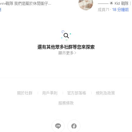
哈嘍這裡是ℒℴѵℯ戰隊 我們是屬於休閒蛋仔群組~每天分享團長八卦(⁎⁍̴̛ᴗ⁍̴̛⁎) 不定時會有一些小抽獎~
剛
成員71
18 分鐘前
還有其他眾多社群等您來探索
顯示更多
(Open
(Open
(Open
(Open
關於社群
用戶準則
官方部落格
規則及政策
in
in
in
in
(Open
服務條款
a
a
a
a
in
new
new
new
new
a
window)
window)
window)
window)
new
Go
Go
window)
to
to