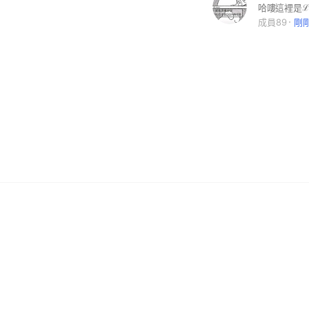
成員89
剛