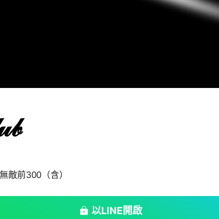
𝓊𝒷
無敵前300（含）
以LINE開啟