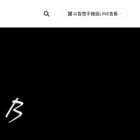
Search
以智慧手機版LINE查看
OpenChats
Open
or
search
messages
area