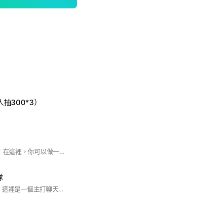
人抽300*3）
歡迎來到name戰隊！在這裡，你可以做一個真正的自己，不用在意別人眼光！在這裡 你只要記得：「玫瑰不用長高，戀者自會低頭」
隊
歡迎來到Ideal戰隊～ 這裡是一個主打聊天的戰隊(｡･ω･｡) 可以一起玩蛋仔、聊其他遊戲、寫功課、聊人生大事……o(^▽^)o 目前算是養老戰隊(◐‿◑) 不過只要有傳消息都會有人回噠 ╮(￣▽￣"")╭ 「正因為沒有翅膀，所以才會去找在天空中翱翔的方法。」 希望這裡能成為你獨一無二的翅膀 ฅ^•ﻌ•^ฅ Ideal戰隊 誠摯的歡迎你！