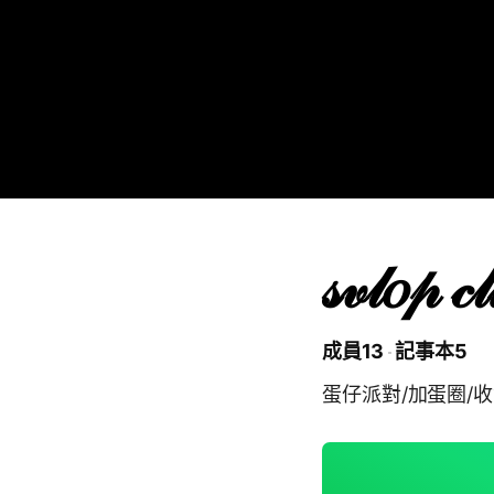
𝓈𝓋𝓁𝑜𝓅 𝒸
成員13
記事本5
蛋仔派對/加蛋圈/收