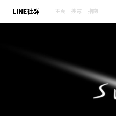
LINE社群
主頁
搜尋
指南