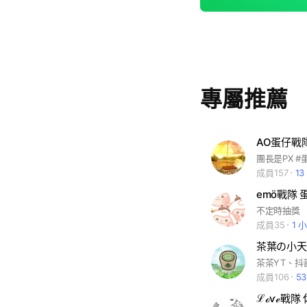
專屬推薦
AO蛋仔戰
成員157
1
emö戰隊 
不定時抽獎
成員35
1 
茶葉の小天
成員106
5
ℒℴѵℯ戰隊