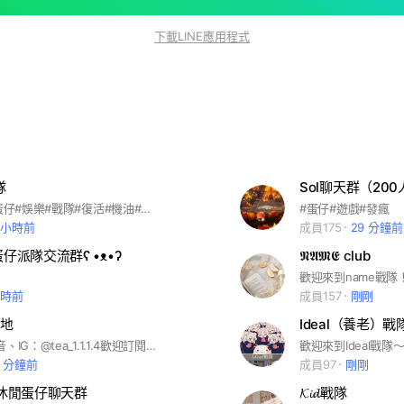
下載LINE應用程式
隊
Sol聊天群（200
團長是PX #蛋仔#娛樂#戰隊#復活#機油#抽獎
#蛋仔#遊戲#發瘋
3 小時前
成員175
29 分鐘前
蛋仔派隊交流群ʕ •ᴥ•ʔ
𝕹𝕬𝕸𝕰 club
小時前
成員157
剛剛
地
Ideal（養老）戰
茶茶YT、抖音、IG：@tea_1.1.1.4歡迎訂閱追蹤💗
3 分鐘前
成員97
剛剛
 休閒蛋仔聊天群
𝓚𝓲𝓭戰隊