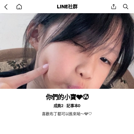
Go
share
se
LINE社群
back
to
home
你們的小寶🩶🥵
成員2
記事本0
喜歡布丁都可以進來呦～🩶🤍