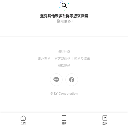
還有其他眾多社群等您來探索
顯示更多
(Open
關於社群
in
(Open
(Open
(Open
用戶準則
官方部落格
規則及政策
a
in
in
in
(Open
服務條款
new
a
a
a
in
window)
new
Go
new
Go
new
a
window)
to
window)
to
window)
new
Line
Facebook
window)
(Open
(Open
© LY Corporation
in
in
a
a
new
new
window)
window)
主頁
搜尋
指南